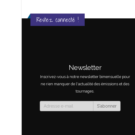
Restez connecté !
Génial
Newsletter
Inscrivez-vous à notre newsletter bimensuelle pour
THERINE
ne rien manquer de l'actualité des émissions et des
ns Fondation Brigitte Bardot
tournages.
S'abonner