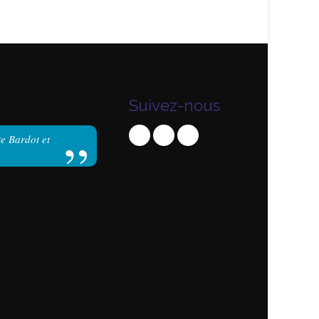
Suivez-nous
te Bardot et
Dominique
Le Club