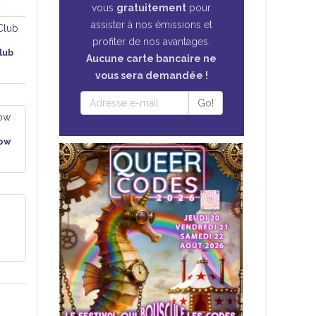
vous
gratuitement
pour
assister à nos émissions et
profiter de nos avantages.
lub
Aucune carte bancaire ne
vous sera demandée !
Go!
how