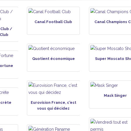
Canal Football Club
Canal Champions C
 Club /
Club
Quotient économique
Super Moscato S
Fortune
Mask Singer
ecrète
Eurovision France, c'est
vous qui décidez