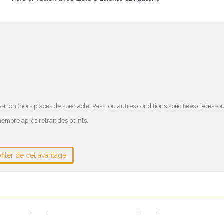
ation (hors places de spectacle, Pass, ou autres conditions spécifiées ci-dessou
embre après retrait des points.
iter de cet avantage
ACLE
FOOT EN SALLE
PASS PRIORITAIRE