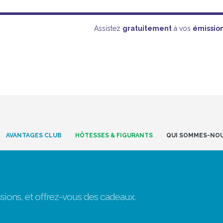
Assistez
gratuitement
à vos
émissio
AVANTAGES CLUB
HÔTESSES & FIGURANTS
QUI SOMMES-NO
sions, et offrez-vous des cadeaux.