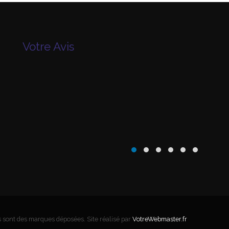
Votre Avis
 sont des marques déposées. Site réalisé par
VotreWebmaster.fr