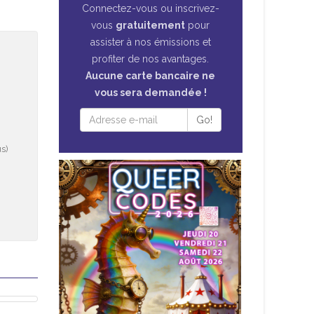
Connectez-vous ou inscrivez-
vous
gratuitement
pour
assister à nos émissions et
profiter de nos avantages.
Aucune carte bancaire ne
vous sera demandée !
Go!
s)