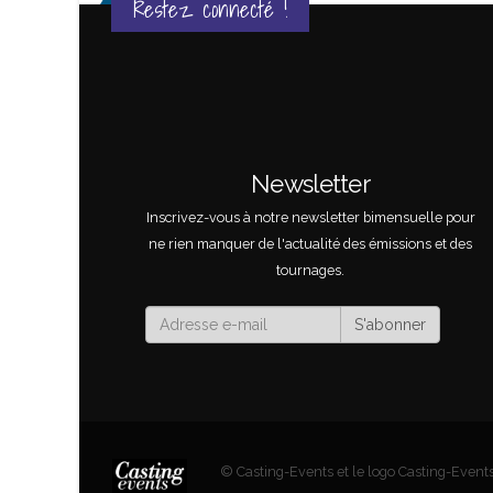
Restez connecté !
Génial
Newsletter
Inscrivez-vous à notre newsletter bimensuelle pour
THERINE
ne rien manquer de l'actualité des émissions et des
ns Fondation Brigitte Bardot
tournages.
S'abonner
© Casting-Events et le logo Casting-Events