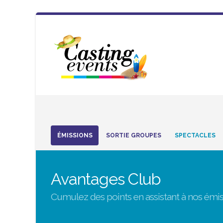
ÉMISSIONS
SORTIE GROUPES
SPECTACLES
Avantages Club
Cumulez des points en assistant à nos émis