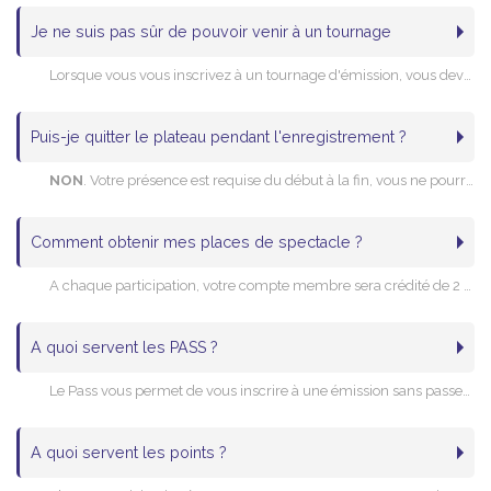
Je ne suis pas sûr de pouvoir venir à un tournage
Lorsque vous vous inscrivez à un tournage d'émission, vous devez vous assurez d'être bien présent ce jour-là. Prévenez-nous le plus tôt possible en cas d'indisponibilité, car votre place est reservée sur le plateau. Dans la mesure du possible, tâchez de trouver une personne pour vous remplacer.
Puis-je quitter le plateau pendant l'enregistrement ?
NON
. Votre présence est requise du début à la fin, vous ne pourrez pas partir pendant le tournage. Les horaires de fin sont indiquées sur les tournages, assurez-vous de votre disponibilité.
Comment obtenir mes places de spectacle ?
A chaque participation, votre compte membre sera crédité de 2 places supplémentaires. Connectez-vous à notre Club afin de les utiliser dans notre section 'Invitations Spectacles', comme bon vous le semble. Vous pourrez même les offrir à une autre personne si votre statut le permet.
A quoi servent les PASS ?
Le Pass vous permet de vous inscrire à une émission sans passer par la liste d'attente, ainsi votre inscription est validée immédiatement (sauf émissions avec liste d'attente obligatoire).
Aussi, certains tournages ne sont accessibles que sur présentation d'un PASS, obligatoire.
Vous pouvez obtenir des PASS soit en assistant aux tournages qui en offrent (cela est indiqué sur certains tournages), soit en échangeant vos points contre un PASS dans la rubrique Avantages Club.
A quoi servent les points ?