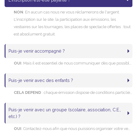
L'inscription est-elle payante ?
NON
. En aucun cas nous ne vous réclamerons de l'argent.
L'inscription sur le site, la participation aux émissions, les
vestiaires sur les tournages, les places de spectacle offertes : tout
est absolument gratuit.
Puis-je venir accompagné ?
OUI
. Mais il est essentiel de nous communiquer dès que possible l'identité des personnes qui vous accompagnent.
Puis-je venir avec des enfants ?
CELA DEPEND
: chaque émission dispose de conditions particlières de tournage, et certaines ne sont pas accessibles (de par leur contenu) aux mineurs, ou aux enfants non accompagnés. S'il y a des restrictions d'âge, cela est indiqué sur la page de l'émission sur notre site.
Puis-je venir avec un groupe (scolaire, association, C.E.,
etc.) ?
OUI
. Contactez-nous afin que nous puissions organiser votre venue et nous assurer de la disponibilité des tournages pour votre groupe.