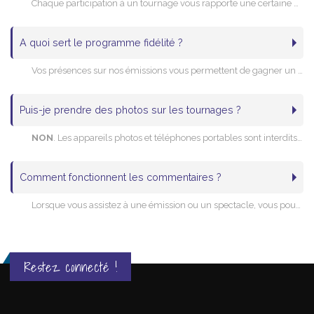
Chaque participation à un tournage vous rapporte une certaine quantité de points, crédités dans votre espace membre (en fonction de l'émission). Utilisez ces points avec nos Avantages Club et échangez-les contre des places de spectacle supplémentaires, ou des cadeaux (places de cinéma, réductions, etc.)
A quoi sert le programme fidélité ?
Vos présences sur nos émissions vous permettent de gagner un statut fidélité. Plus vous participez, plus vous bénéficierez d'avantages par rapport aux autres membres, comme la possibilité d'
Puis-je prendre des photos sur les tournages ?
NON
. Les appareils photos et téléphones portables sont interdits sur les plateaux. Vous devrez les laisser au vestiaire.
Comment fonctionnent les commentaires ?
Lorsque vous assistez à une émission ou un spectacle, vous pouvez laisser un commentaire via votre
Restez connecté !