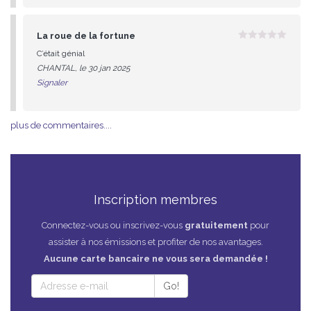
La roue de la fortune
0
C’était génial
sur
5
CHANTAL, le 30 jan 2025
Signaler
plus de commentaires....
Inscription membres
Connectez-vous ou inscrivez-vous
gratuitement
pour
assister à nos émissions et profiter de nos avantages.
Aucune carte bancaire ne vous sera demandée !
Go!