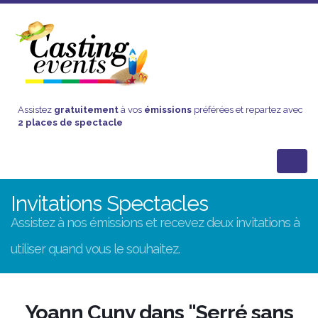
Assistez
gratuitement
à vos
émissions
préférées et repartez avec
2 places de spectacle
Invitations Spectacles
Assistez à nos émissions et recevez deux invitations à
utiliser quand vous le souhaitez.
Yoann Cuny dans "Serré sans