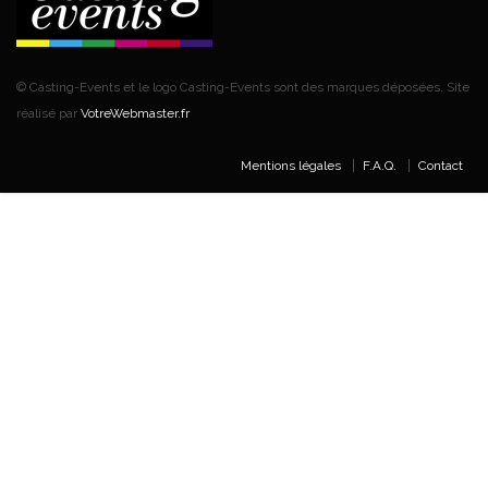
© Casting-Events et le logo Casting-Events sont des marques déposées. Site
réalisé par
VotreWebmaster.fr
Mentions légales
F.A.Q.
Contact