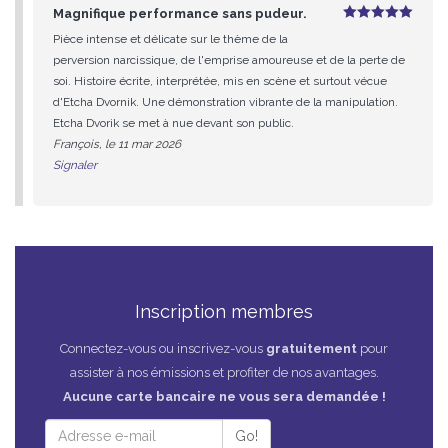
Magnifique performance sans pudeur.
5
sur 5
Pièce intense et délicate sur le thème de la
perversion narcissique, de l'emprise amoureuse et de la perte de
soi. Histoire écrite, interprétée, mis en scène et surtout vécue
d'Etcha Dvornik. Une démonstration vibrante de la manipulation.
Etcha Dvorik se met à nue devant son public.
François, le 11 mar 2026
Signaler
Inscription membres
Connectez-vous ou inscrivez-vous
gratuitement
pour
assister à nos émissions et profiter de nos avantages.
Aucune carte bancaire ne vous sera demandée !
Go!