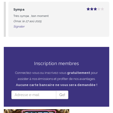
Sympa
3
sur
Très sympa , bon moment
5
Omar, le 27 aoû 2025
Signaler
Inscription membres
Connectez-vous ou inscrivez-vous
gratuitement
pour
assister à nos émissions et profiter de nos avantages.
Aucune carte bancaire ne vous sera demandée !
Go!