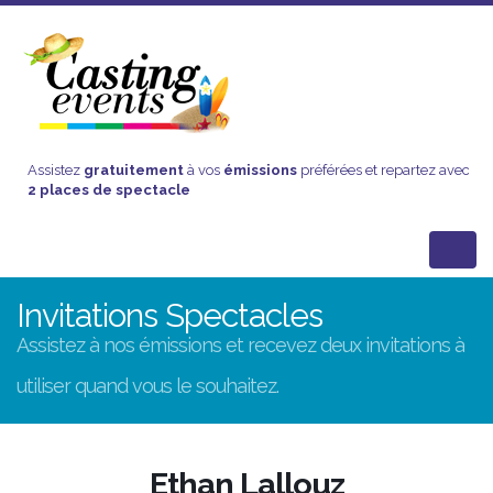
Assistez
gratuitement
à vos
émissions
préférées et repartez avec
2 places de spectacle
Invitations Spectacles
Assistez à nos émissions et recevez deux invitations à
utiliser quand vous le souhaitez.
Ethan Lallouz