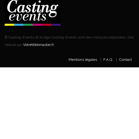
© Casting-Events et le logo Casting-Events sont des marques déposées. Site
réalisé par
VotreWebmaster.fr
Mentions légales
F.A.Q.
Contact